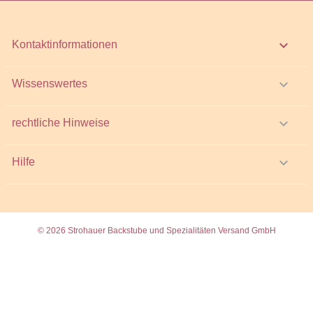
keyboard_arrow_down
Kontaktinformationen

Wissenswertes

rechtliche Hinweise

Hilfe
© 2026 Strohauer Backstube und Spezialitäten Versand GmbH