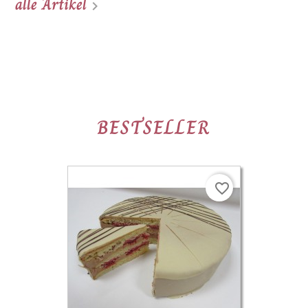
alle Artikel

BESTSELLER
favorite_border