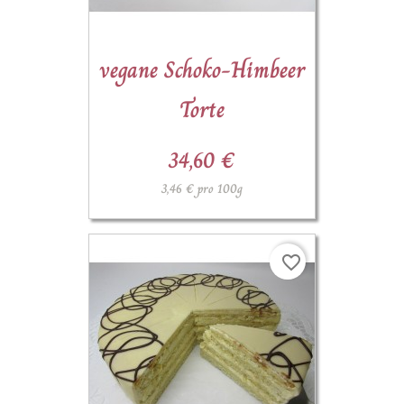
(3)
vegane Schoko-Himbeer
Torte
34,60 €
3,46 € pro 100g
favorite_border