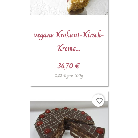
vegane Krokant-Kirsch-
Kreme...
36,70 €
2,82 € pro 100g
favorite_border