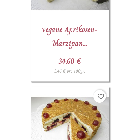
(1)
vegane Aprikosen-
Marzipan...
34,60 €
3,46 € pro 100gr.
favorite_border