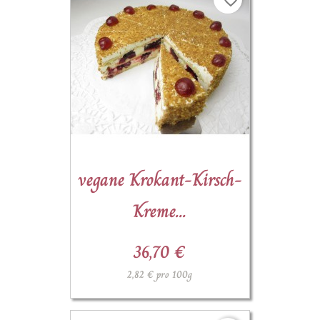
favorite_border
vegane Krokant-Kirsch-
Kreme...
36,70 €
2,82 € pro 100g