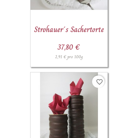
Strohauer´s Sachertorte
37,80 €
2,91 € pro 100g
favorite_border