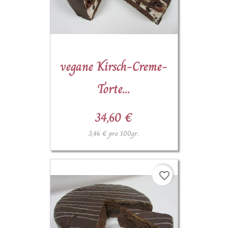
(1)
vegane Kirsch-Creme-
Torte...
34,60 €
3,46 € pro 100gr.
favorite_border