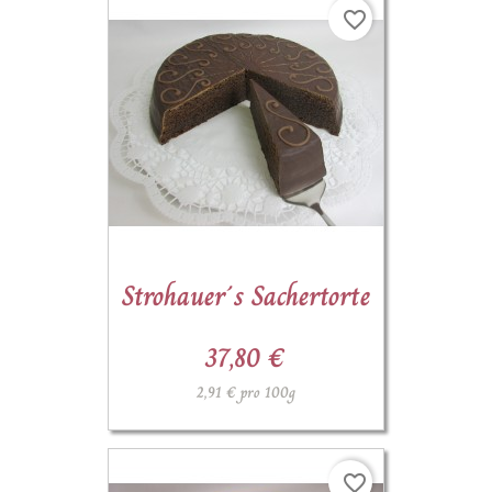
favorite_border
Strohauer´s Sachertorte
37,80 €
2,91 € pro 100g
favorite_border