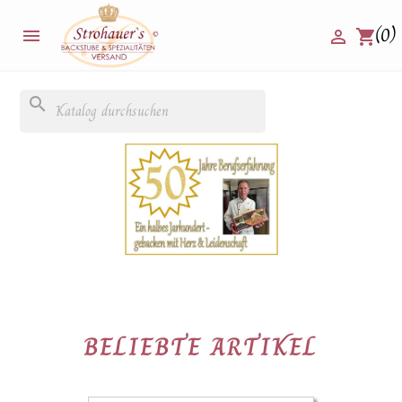
(0)


shopping_cart
search
BELIEBTE ARTIKEL