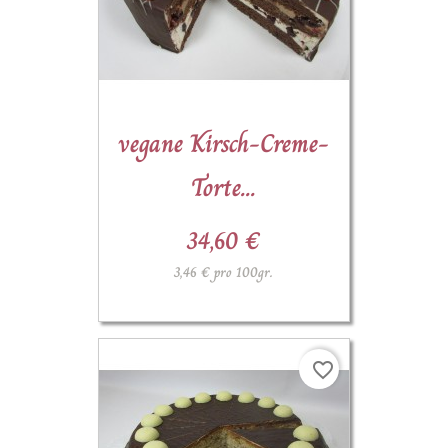
(1)
vegane Kirsch-Creme-
Torte...
34,60 €
3,46 € pro 100gr.
favorite_border