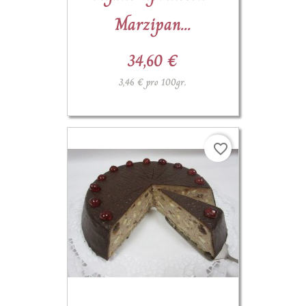
Marzipan...
34,60 €
3,46 € pro 100gr.
favorite_border