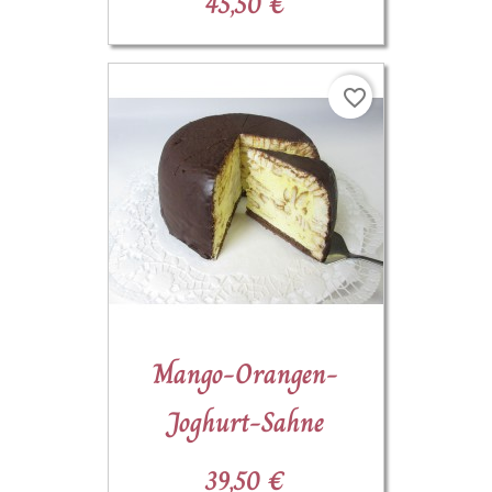
45,50 €
favorite_border
Mango-Orangen-
Joghurt-Sahne
39,50 €