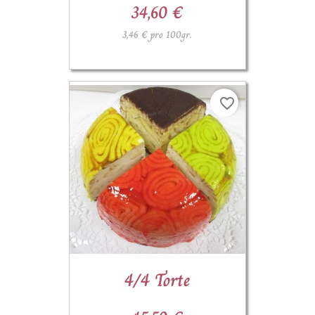
34,60 €
3,46 € pro 100gr.
favorite_border
4/4 Torte