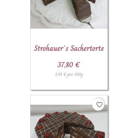
Strohauer´s Sachertorte
37,80 €
2,91 € pro 100g
favorite_border