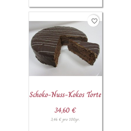
favorite_border
Schoko-Nuss-Kokos Torte
34,60 €
3,46 € pro 100gr.