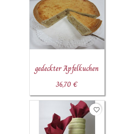
gedeckter Apfelkuchen
36,70 €
favorite_border