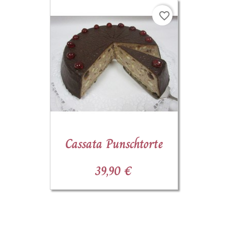
favorite_border
Cassata Punschtorte
39,90 €