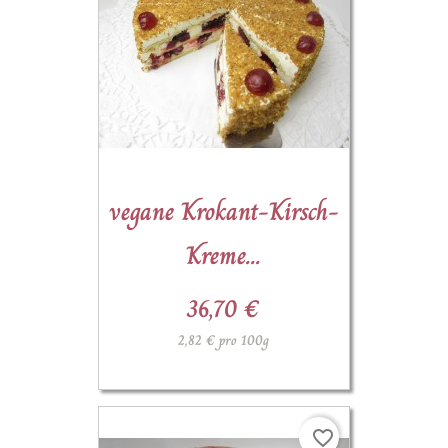
vegane Krokant-Kirsch-
Kreme...
36,70 €
2,82 € pro 100g
favorite_border