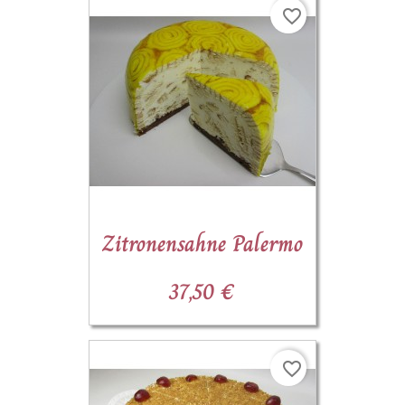
favorite_border
Zitronensahne Palermo
37,50 €
favorite_border