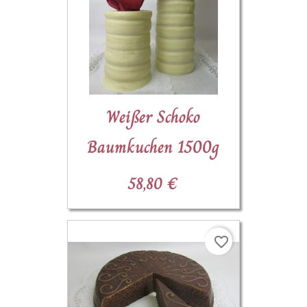
Weißer Schoko
Baumkuchen 1500g
58,80 €
favorite_border