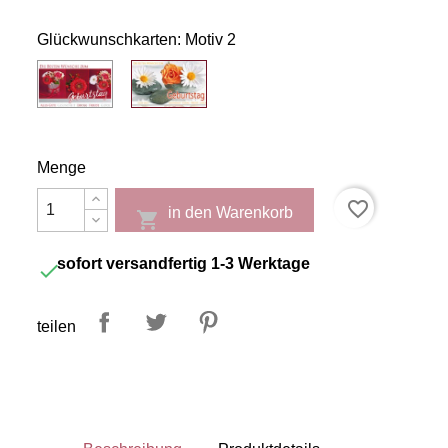
Glückwunschkarten: Motiv 2
Motiv
Motiv
1
2
Menge
favorite_border
in den Warenkorb

sofort versandfertig 1-3 Werktage

teilen