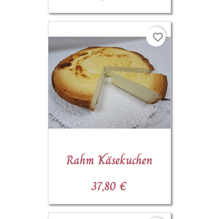
favorite_border
Rahm Käsekuchen
37,80 €