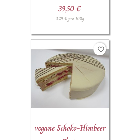
39,50 €
3,29 € pro 100g
favorite_border
(3)
vegane Schoko-Himbeer