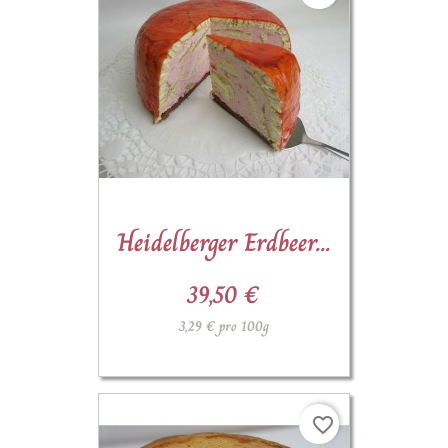
Heidelberger Erdbeer...
39,50 €
3,29 € pro 100g
favorite_border