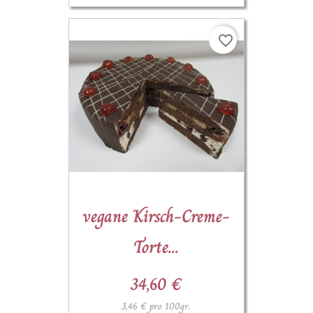
favorite_border
(1)
vegane Kirsch-Creme-
Torte...
34,60 €
3,46 € pro 100gr.