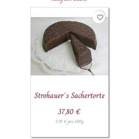
favorite_border
Strohauer´s Sachertorte
37,80 €
2,91 € pro 100g