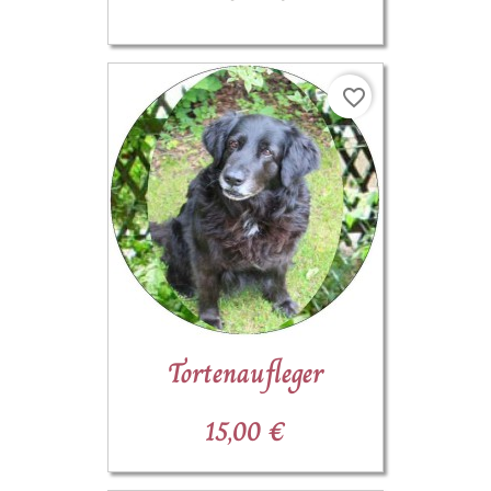
favorite_border
Tortenaufleger
15,00 €