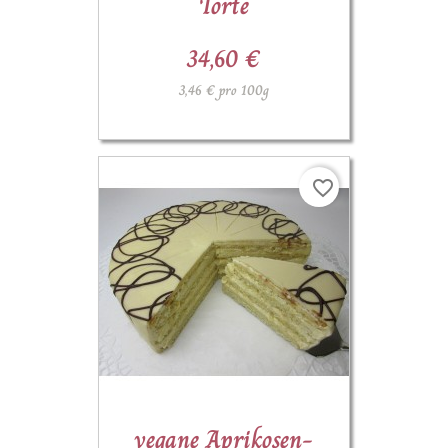
Torte
34,60 €
3,46 € pro 100g
favorite_border
(1)
vegane Aprikosen-