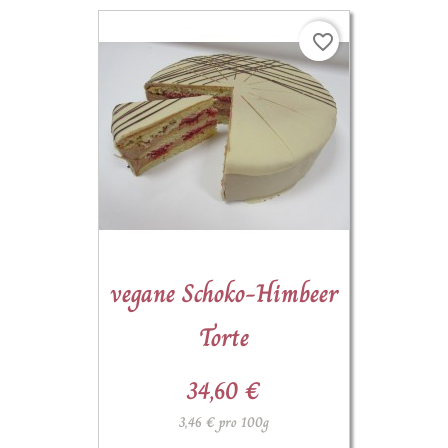
favorite_border
(3)
vegane Schoko-Himbeer
Torte
34,60 €
3,46 € pro 100g