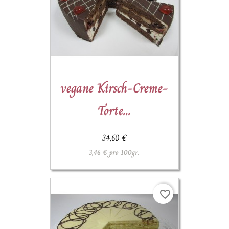
(1)
vegane Kirsch-Creme-
Torte...
34,60 €
3,46 € pro 100gr.
favorite_border