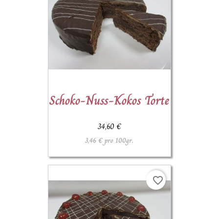
Schoko-Nuss-Kokos Torte
34,60 €
3,46 € pro 100gr.
favorite_border