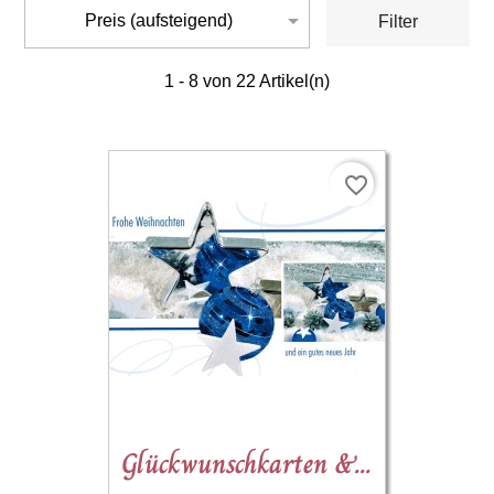

Preis (aufsteigend)
Filter
1 - 8 von 22 Artikel(n)
favorite_border
Glückwunschkarten &...