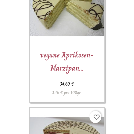
(1)
vegane Aprikosen-
Marzipan...
34,60 €
3,46 € pro 100gr.
favorite_border