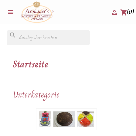
(0)


shopping_cart
search
Startseite
Unterkategorie