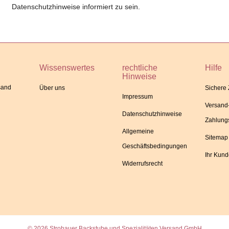
Datenschutzhinweise informiert zu sein.
Wissenswertes
rechtliche
Hilfe
Hinweise
sand
Über uns
Sichere
Impressum
Versand
Datenschutzhinweise
Zahlung
Allgemeine
Sitemap
Geschäftsbedingungen
Ihr Kun
Widerrufsrecht
© 2026 Strohauer Backstube und Spezialitäten Versand GmbH