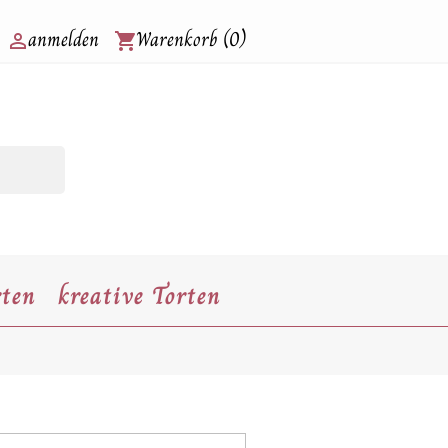
anmelden
Warenkorb
(0)

shopping_cart
rten
kreative Torten