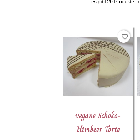
es gibt 20 Produkte in
favorite_border
(3)

vegane Schoko-
Schnellansicht
Himbeer Torte