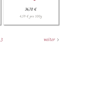
36,70 €
4,59 € pro 100g
weiter
2
3
