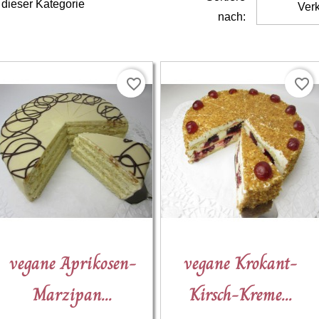
 dieser Kategorie
Verk
nach:
favorite_border
favorite_border
(1)


vegane Aprikosen-
vegane Krokant-
Schnellansicht
Schnellansicht
Marzipan...
Kirsch-Kreme...