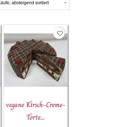

äufe, absteigend sortiert
favorite_border
(1)

vegane Kirsch-Creme-
Schnellansicht
Torte...