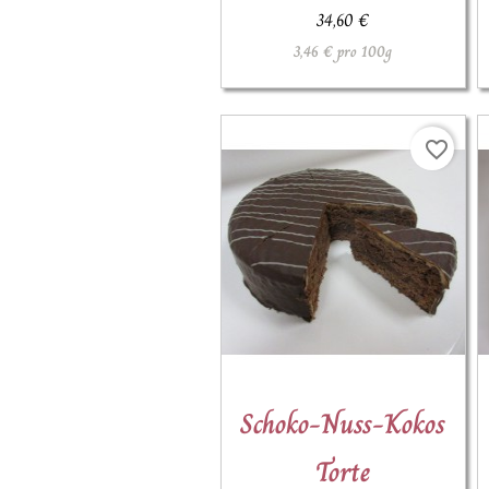
34,60 €
3,46 € pro 100g
favorite_border

Schoko-Nuss-Kokos
Schnellansicht
Torte