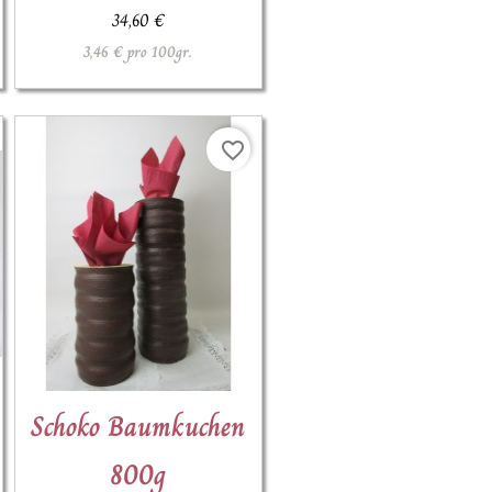
34,60 €
3,46 € pro 100gr.
favorite_border

Schoko Baumkuchen
Schnellansicht
800g