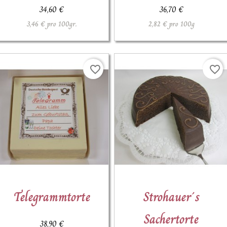
34,60 €
36,70 €
3,46 € pro 100gr.
2,82 € pro 100g
favorite_border
favorite_border


Telegrammtorte
Strohauer´s
Schnellansicht
Schnellansicht
Sachertorte
38,90 €