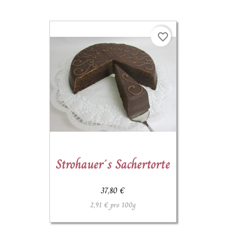
favorite_border
Strohauer´s Sachertorte
37,80 €
2,91 € pro 100g