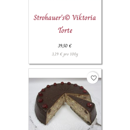
Strohauer's© Viktoria
Torte
39,50 €
3,29 € pro 100g
favorite_border