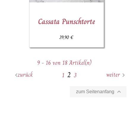
Cassata Punschtorte
39,90 €
9 - 16 von 18 Artikel(n)
2
zurück
weiter
1
3



zum Seitenanfang