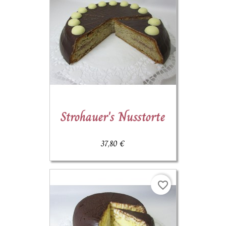
Strohauer's Nusstorte
37,80 €
favorite_border