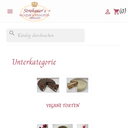
(0)


shopping_cart
search
Unterkategorie
VEGANE TORTEN