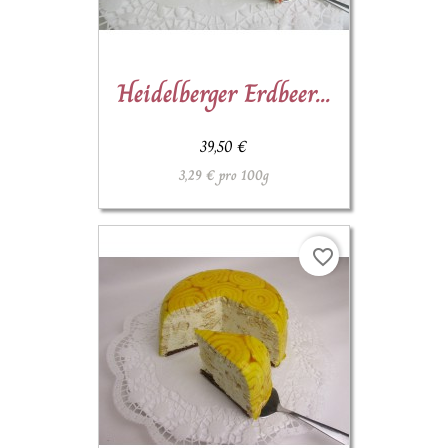
Heidelberger Erdbeer...
39,50 €
3,29 € pro 100g
favorite_border