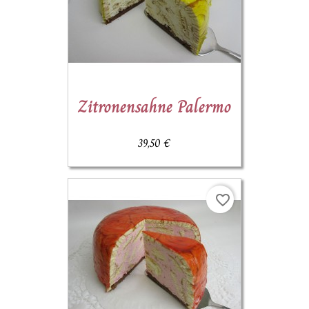
Zitronensahne Palermo
39,50 €
favorite_border