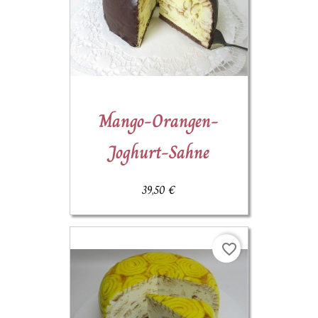
Mango-Orangen-
Joghurt-Sahne
39,50 €
favorite_border