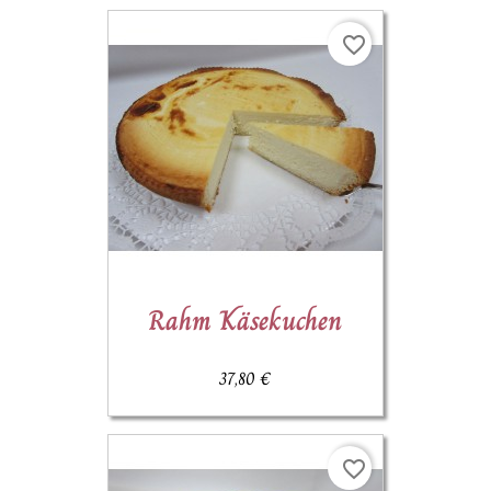
favorite_border
Rahm Käsekuchen
37,80 €
favorite_border